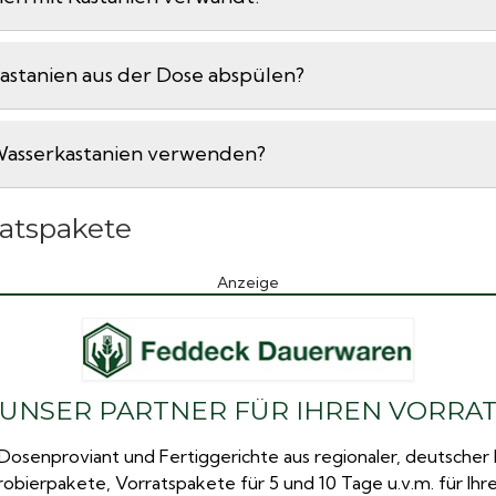
stanien aus der Dose abspülen?
asserkastanien verwenden?
ratspakete
Anzeige
UNSER PARTNER FÜR IHREN VORRA
Dosenproviant und Fertiggerichte aus regionaler, deutscher 
robierpakete, Vorratspakete für 5 und 10 Tage u.v.m. für Ih