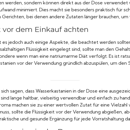
en werden, sondern können direkt aus der Dose verwendet w
fwand minimiert. Dies macht sie besonders praktisch für sc
n Gerichten, bei denen andere Zutaten länger brauchen, um 
t vor dem Einkauf achten
bt es jedoch auch einige Aspekte, die beachtet werden sollt
 salzhaltigen Flüssigkeit eingelegt sind, sollte man den Gehal
ondere wenn man eine natriumarme Diät verfolgt. Es ist ratsa
stanien vor der Verwendung gründlich abzuspülen, um den S
sich sagen, dass Wasserkastanien in der Dose eine ausgezei
e sind lange haltbar, vielseitig verwendbar und einfach zu han
roma machen sie zu einer wertvollen Zutat für eine Vielzahl
uss, sollte die Flüssigkeit vor der Verwendung abgießen, ab
raktische und gesunde Ergänzung für jede Vorratshaltung da