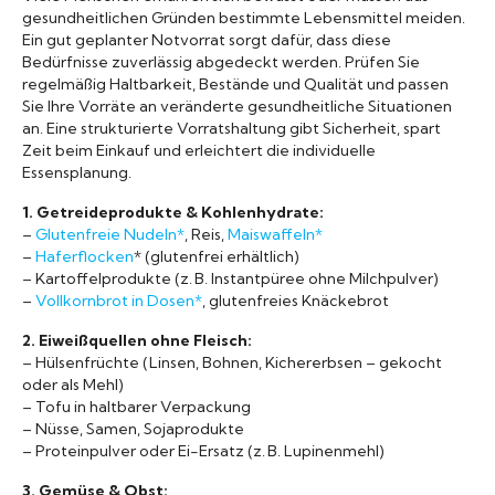
gesundheitlichen Gründen bestimmte Lebensmittel meiden.
Ein gut geplanter Notvorrat sorgt dafür, dass diese
Bedürfnisse zuverlässig abgedeckt werden. Prüfen Sie
regelmäßig Haltbarkeit, Bestände und Qualität und passen
Sie Ihre Vorräte an veränderte gesundheitliche Situationen
an. Eine strukturierte Vorratshaltung gibt Sicherheit, spart
Zeit beim Einkauf und erleichtert die individuelle
Essensplanung.
1. Getreideprodukte & Kohlenhydrate:
–
Glutenfreie Nudeln*
, Reis,
Maiswaffeln*
–
Haferflocken
* (glutenfrei erhältlich)
– Kartoffelprodukte (z. B. Instantpüree ohne Milchpulver)
–
Vollkornbrot in Dosen*
, glutenfreies Knäckebrot
2. Eiweißquellen ohne Fleisch:
– Hülsenfrüchte (Linsen, Bohnen, Kichererbsen – gekocht
oder als Mehl)
– Tofu in haltbarer Verpackung
– Nüsse, Samen, Sojaprodukte
– Proteinpulver oder Ei-Ersatz (z. B. Lupinenmehl)
3. Gemüse & Obst: