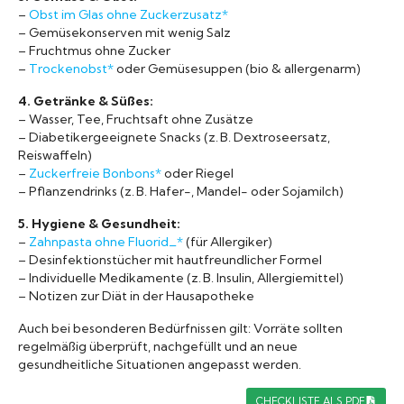
–
Obst im Glas ohne Zuckerzusatz*
– Gemüsekonserven mit wenig Salz
– Fruchtmus ohne Zucker
–
Trockenobst*
oder Gemüsesuppen (bio & allergenarm)
4. Getränke & Süßes:
– Wasser, Tee, Fruchtsaft ohne Zusätze
– Diabetikergeeignete Snacks (z. B. Dextroseersatz,
Reiswaffeln)
–
Zuckerfreie Bonbons*
oder Riegel
– Pflanzendrinks (z. B. Hafer-, Mandel- oder Sojamilch)
5. Hygiene & Gesundheit:
–
Zahnpasta ohne Fluorid_*
(für Allergiker)
– Desinfektionstücher mit hautfreundlicher Formel
– Individuelle Medikamente (z. B. Insulin, Allergiemittel)
– Notizen zur Diät in der Hausapotheke
Auch bei besonderen Bedürfnissen gilt: Vorräte sollten
regelmäßig überprüft, nachgefüllt und an neue
gesundheitliche Situationen angepasst werden.
CHECKLISTE ALS PDF