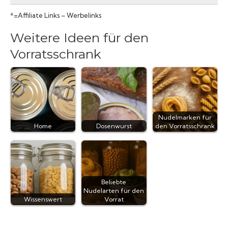
*=Affiliate Links – Werbelinks
Weitere Ideen für den
Vorratsschrank
Nudelmarken für
Home
Dosenwurst
den Vorratsschrank
Beliebte
Nudelarten für den
Wissenswert
Vorrat