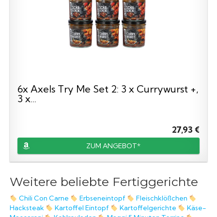
6x Axels Try Me Set 2: 3 x Currywurst +,
3 x...
27,93 €
ZUM ANGEBOT*
Weitere beliebte Fertiggerichte
Chili Con Carne
Erbseneintopf
Fleischklößchen
Hacksteak
Kartoffel Eintopf
Kartoffelgerichte
Käse-