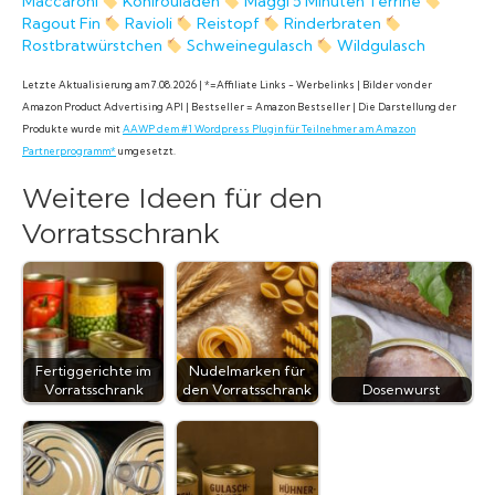
Maccaroni
Kohlrouladen
Maggi 5 Minuten Terrine
Ragout Fin
Ravioli
Reistopf
Rinderbraten
Rostbratwürstchen
Schweinegulasch
Wildgulasch
Letzte Aktualisierung am 7.08.2026 | *=Affiliate Links - Werbelinks | Bilder von der
Amazon Product Advertising API | Bestseller = Amazon Bestseller | Die Darstellung der
Produkte wurde mit
AAWP dem #1 Wordpress Plugin für Teilnehmer am Amazon
Partnerprogramm*
umgesetzt.
Weitere Ideen für den
Vorratsschrank
Fertiggerichte im
Nudelmarken für
Vorratsschrank
den Vorratsschrank
Dosenwurst