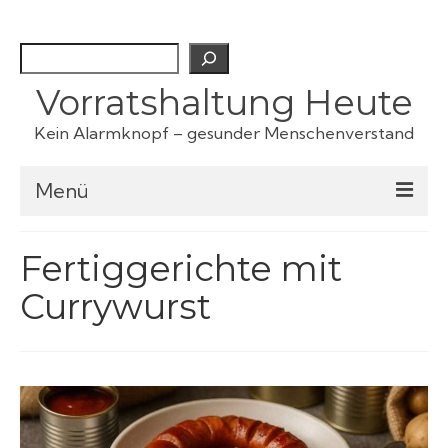
Suchen
Vorratshaltung Heute
Kein Alarmknopf – gesunder Menschenverstand
Menü
Checklisten
Fertiggerichte mit
Currywurst
Fertiggerichte
Haustiervorrat
Kartoffeln