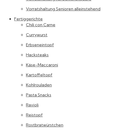
Vorratshaltung Senioren alleinstehend
Fertiggerichte
Chili con Carne
Currywurst
Erbseneintopf
Hacksteaks
Käse-Maccaroni
Kartoffeltopf
Kohlrouladen
Pasta Snacks
Ravioli
Reistopf
Rostbratwürstchen