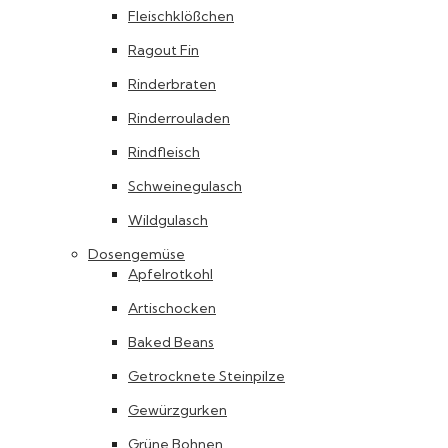
Fleischklößchen
Ragout Fin
Rinderbraten
Rinderrouladen
Rindfleisch
Schweinegulasch
Wildgulasch
Dosengemüse
Apfelrotkohl
Artischocken
Baked Beans
Getrocknete Steinpilze
Gewürzgurken
Grüne Bohnen