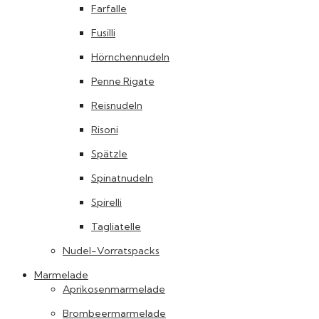
Farfalle
Fusilli
Hörnchennudeln
Penne Rigate
Reisnudeln
Risoni
Spätzle
Spinatnudeln
Spirelli
Tagliatelle
Nudel-Vorratspacks
Marmelade
Aprikosenmarmelade
Brombeermarmelade