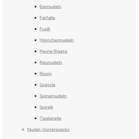
Eiernudeln
Farfalle
Fusilli
Hörnchennudeln
Penne Rigate
Reisnudeln
Risoni
Spätzle
Spinatnudeln
Spirelli
Tagliatelle
Nudel-Vorratspacks