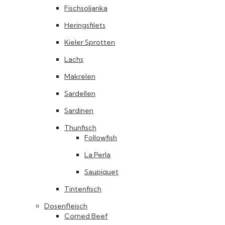
Fischsoljanka
Heringsfilets
Kieler Sprotten
Lachs
Makrelen
Sardellen
Sardinen
Thunfisch
Followfish
La Perla
Saupiquet
Tintenfisch
Dosenfleisch
Corned Beef