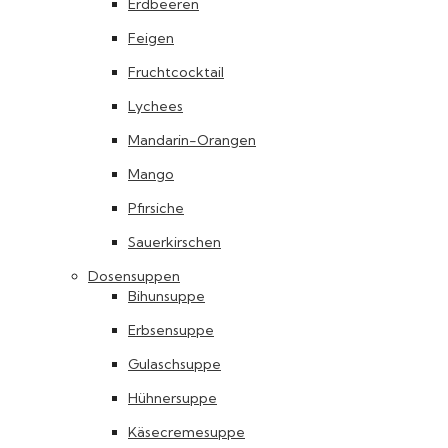
Erdbeeren
Feigen
Fruchtcocktail
Lychees
Mandarin-Orangen
Mango
Pfirsiche
Sauerkirschen
Dosensuppen
Bihunsuppe
Erbsensuppe
Gulaschsuppe
Hühnersuppe
Käsecremesuppe