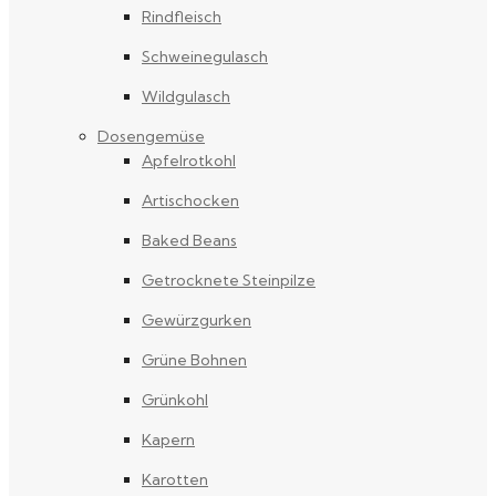
Rindfleisch
Schweinegulasch
Wildgulasch
Dosengemüse
Apfelrotkohl
Artischocken
Baked Beans
Getrocknete Steinpilze
Gewürzgurken
Grüne Bohnen
Grünkohl
Kapern
Karotten