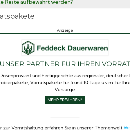
te Reste aufbewahrt werden?
ratspakete
Anzeige
UNSER PARTNER FÜR IHREN VORRA
Dosenproviant und Fertiggerichte aus regionaler, deutscher 
robierpakete, Vorratspakete für 5 und 10 Tage u.v.m. für Ih
Vorsorge.
MEHR ERFAHREN*
r zur Vorratshaltung erfahren Sie in unserer Themenwelt
Wi