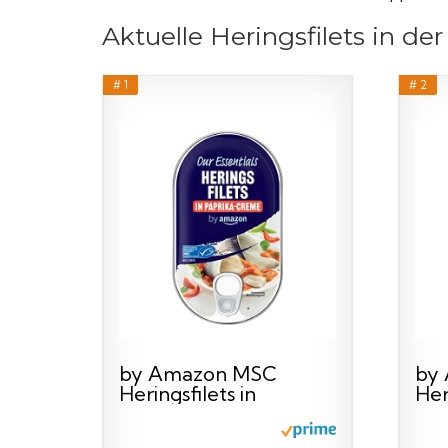
Aktuelle Heringsfilets in de
# 1
# 2
by Amazon MSC
by
Heringsfilets in
Her
Tomaten Paprika...
Pfe