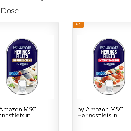
r Dose
# 3
 Amazon MSC
by Amazon MSC
ingsfilets in
Heringsfilets in
ffer-Crème...
Tomatensauce, 200g