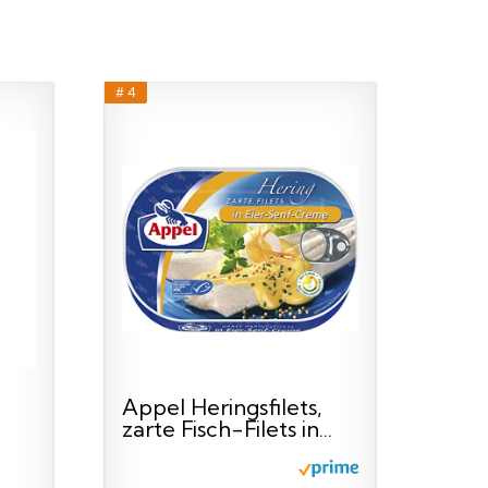
# 4
Appel Heringsfilets,
zarte Fisch-Filets in...
...