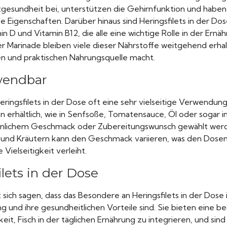
gesundheit bei, unterstützen die Gehirnfunktion und haben
genschaften. Darüber hinaus sind Heringsfilets in der Do
in D und Vitamin B12, die alle eine wichtige Rolle in der Ernä
er Marinade bleiben viele dieser Nährstoffe weitgehend erh
hen und praktischen Nahrungsquelle macht.
rwendbar
ringsfilets in der Dose oft eine sehr vielseitige Verwendung. 
 erhältlich, wie in Senfsoße, Tomatensauce, Öl oder sogar in
rsönlichem Geschmack oder Zubereitungswunsch gewählt wer
nd Kräutern kann den Geschmack variieren, was den Dosen
 Vielseitigkeit verleiht.
ilets in der Dose
ich sagen, dass das Besondere an Heringsfilets in der Dose i
ng und ihre gesundheitlichen Vorteile sind. Sie bieten eine
eit, Fisch in der täglichen Ernährung zu integrieren, und sind 