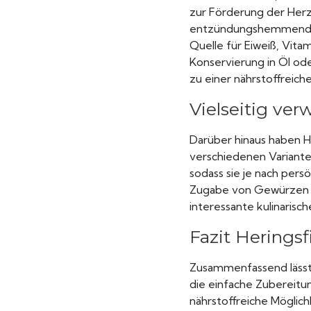
zur Förderung der Herz
entzündungshemmende Ei
Quelle für Eiweiß, Vitam
Konservierung in Öl od
zu einer nährstoffreic
Vielseitig ve
Darüber hinaus haben He
verschiedenen Varianten
sodass sie je nach pe
Zugabe von Gewürzen u
interessante kulinarische
Fazit Heringsf
Zusammenfassend lässt s
die einfache Zubereitu
nährstoffreiche Möglichk