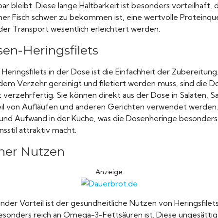
ar bleibt. Diese lange Haltbarkeit ist besonders vorteilhaft, d
scher Fisch schwer zu bekommen ist, eine wertvolle Proteinque
der Transport wesentlich erleichtert werden.
sen-Heringsfilets
n Heringsfilets in der Dose ist die Einfachheit der Zubereitu
 dem Verzehr gereinigt und filetiert werden muss, sind die 
 verzehrfertig. Sie können direkt aus der Dose in Salaten, S
eil von Aufläufen und anderen Gerichten verwendet werden.
 und Aufwand in der Küche, was die Dosenheringe besonders
stil attraktiv macht.
her Nutzen
Anzeige
der Vorteil ist der gesundheitliche Nutzen von Heringsfilets.
 besonders reich an Omega-3-Fettsäuren ist. Diese ungesätti