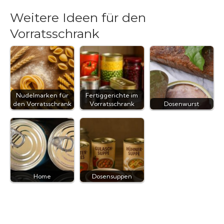
Weitere Ideen für den
Vorratsschrank
Nudelmarken für
Fertiggerichte im
den Vorratsschrank
Vorratsschrank
Dosenwurst
Home
Dosensuppen