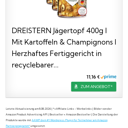
DREISTERN Jägertopf 400g I
Mit Kartoffeln & Champignons I
Herzhaftes Fertiggericht in
recyclebarer...
11,16 €
ZUM ANGEBOT*
Letzte Aktualisierung am 8.08.2026 | *=Affiliate Links - Werbelinks | Bilder von der
Amazon Product Advertising API | Bestseller = Amazon Bestseller | Die Darstellung der
Produkte wurde mit
AAWP dem #1 Wordpress Plugin für Teilnehmer am Amazon
Partnerprogramm*
umgesetzt.