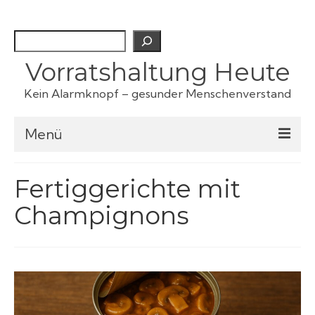
Suchen
Vorratshaltung Heute
Kein Alarmknopf – gesunder Menschenverstand
Menü
Checklisten
Fertiggerichte mit
Champignons
Fertiggerichte
Haustiervorrat
Kartoffeln