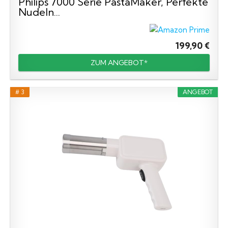
Philips 7000 Serie PastaMaker, Perfekte
Nudeln...
199,90 €
ZUM ANGEBOT*
# 3
ANGEBOT