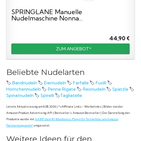
SPRINGLANE Manuelle
Nudelmaschine Nonna...
44,90 €
ZUM ANGEBOT*
Beliebte Nudelarten
🏷️
Bandnudeln
🏷️
Eiernudeln
🏷️
Farfalle
🏷️
Fusilli
🏷️
Hörnchennudeln
🏷️
Penne Rigate
🏷️
Reisnudeln
🏷️
Spätzle
🏷️
Spinatnudeln
🏷️
Spirelli
🏷️
Tagliatelle
Letzte Aktualisierung am 6.08.2026 | *=Affiliate Links - Werbelinks | Bilder von der
Amazon Product Advertising API | Bestseller = Amazon Bestseller | Die Darstellung der
Produkte wurde mit
AAWP dem #1 Wordpress Plugin für Teilnehmer am Amazon
Partnerprogramm*
umgesetzt.
Weitere Ideen für den