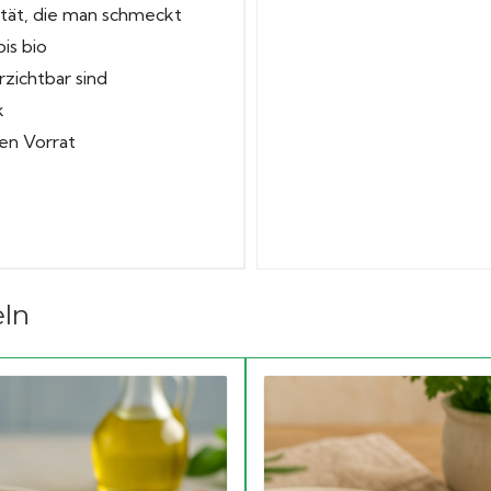
ität, die man schmeckt
bis bio
zichtbar sind
k
en Vorrat
ln