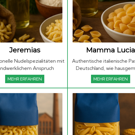
Jeremias
Mamma Lucia
ionelle Nudelspezialitäten mit
Authentische italienische Pa
andwerklichem Anspruch
Deutschland, wie hausge
MEHR ERFAHREN
MEHR ERFAHREN