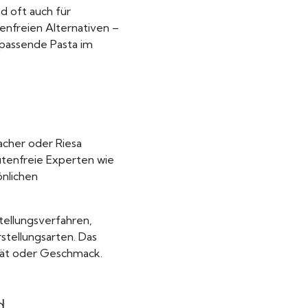
nd oft auch für
enfreien Alternativen –
e passende Pasta im
acher oder Riesa
utenfreie Experten wie
önlichen
tellungsverfahren,
tellungsarten. Das
tät oder Geschmack.
d