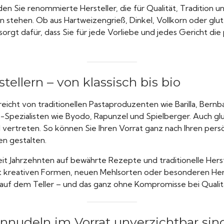
den Sie renommierte Hersteller, die für Qualität, Tradition u
 stehen. Ob aus Hartweizengrieß, Dinkel, Vollkorn oder glut
 sorgt dafür, dass Sie für jede Vorliebe und jedes Gericht di
stellern – von klassisch bis bio
icht von traditionellen Pastaproduzenten wie Barilla, Bernb
o-Spezialisten wie Byodo, Rapunzel und Spielberger. Auch gl
d vertreten. So können Sie Ihren Vorrat ganz nach Ihren pers
n gestalten.
eit Jahrzehnten auf bewährte Rezepte und traditionelle Hers
t kreativen Formen, neuen Mehlsorten oder besonderen Hers
 auf dem Teller – und das ganz ohne Kompromisse bei Quali
udeln im Vorrat unverzichtbar sin