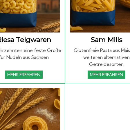
Riesa Teigwaren
Sam Mills
ahrzehnten eine feste Größe
Glutenfreie Pasta aus Mai
für Nudeln aus Sachsen
weiteren alternativen
Getreidesorten
MEHR ERFAHREN
MEHR ERFAHREN