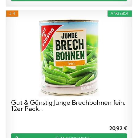
# 4
ANGEBOT
Gut & Günstig Junge Brechbohnen fein,
12er Pack...
20,92 €