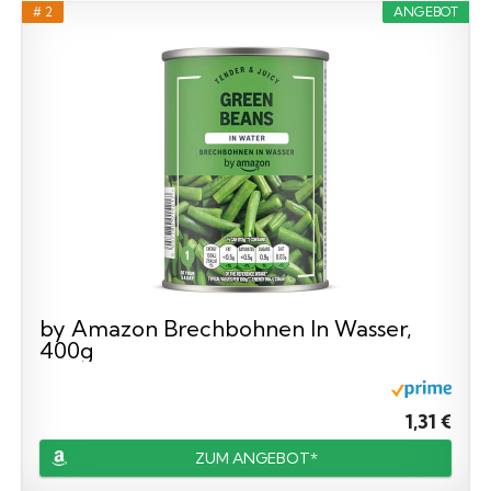
# 2
ANGEBOT
by Amazon Brechbohnen In Wasser,
400g
1,31 €
ZUM ANGEBOT*