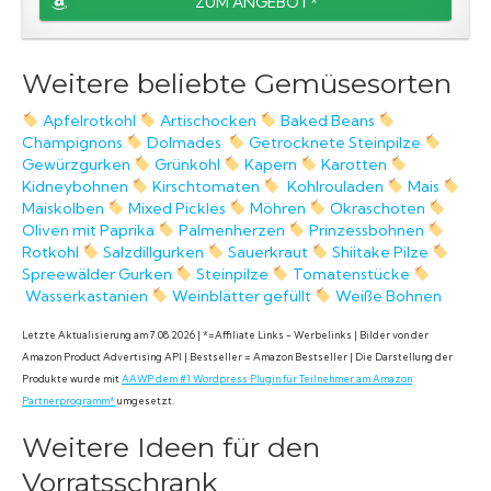
ZUM ANGEBOT*
Weitere beliebte Gemüsesorten
Apfelrotkohl
Artischocken
Baked Beans
Champignons
Dolmades
Getrocknete Steinpilze
Gewürzgurken
Grünkohl
Kapern
Karotten
Kidneybohnen
Kirschtomaten
Kohlrouladen
Mais
Maiskolben
Mixed Pickles
Möhren
Okraschoten
Oliven mit Paprika
Palmenherzen
Prinzessbohnen
Rotkohl
Salzdillgurken
Sauerkraut
Shiitake Pilze
Spreewälder Gurken
Steinpilze
Tomatenstücke
Wasserkastanien
Weinblätter gefüllt
Weiße Bohnen
Letzte Aktualisierung am 7.08.2026 | *=Affiliate Links - Werbelinks | Bilder von der
Amazon Product Advertising API | Bestseller = Amazon Bestseller | Die Darstellung der
Produkte wurde mit
AAWP dem #1 Wordpress Plugin für Teilnehmer am Amazon
Partnerprogramm*
umgesetzt.
Weitere Ideen für den
Vorratsschrank