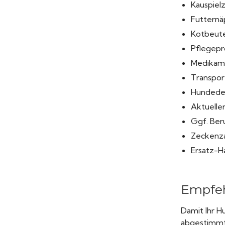
Kauspiel
Futternä
Kotbeute
Pflegepr
Medikame
Transpor
Hundede
Aktuelle
Ggf. Beru
Zeckenza
Ersatz-H
Empfeh
Damit Ihr Hu
abgestimmte