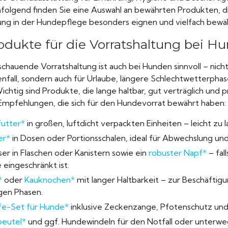
hfolgend finden Sie eine Auswahl an bewährten Produkten, die
ung in der Hundepflege besonders eignen und vielfach bewäh
odukte für die Vorratshaltung bei H
schauende Vorratshaltung ist auch bei Hunden sinnvoll – nicht
nfall, sondern auch für Urlaube, längere Schlechtwetterph
chtig sind Produkte, die lange haltbar, gut verträglich und pr
 Empfehlungen, die sich für den Hundevorrat bewährt haben:
utter*
in großen, luftdicht verpackten Einheiten – leicht zu l
er*
in Dosen oder Portionsschalen, ideal für Abwechslung und
er in Flaschen oder Kanistern sowie ein
robuster Napf*
– fal
 eingeschränkt ist.
*
oder
Kauknochen*
mit langer Haltbarkeit – zur Beschäftig
igen Phasen.
lfe-Set für Hunde*
inklusive Zeckenzange, Pfotenschutz und 
eutel*
und ggf. Hundewindeln für den Notfall oder unterwe