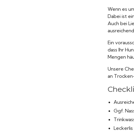
Wenn es um 
Dabei ist ei
Auch bei Li
ausreichend
Ein vorauss
dass Ihr Hu
Mengen häuf
Unsere Chec
an Trocken-
Checkli
Ausreich
Ggf. Nass
Trinkwass
Leckerlis