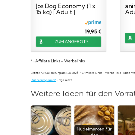
JosiDog Economy (1 x
an
15 kg) | Adult |
Adu
Premium...
Vari
19,95 €
ZUM ANGEBOT*
*=Affiliate Links – Werbelinks
Letzte Aktualisierung am 1.08.2026 | *=Affiliate Links - Werbelinks | Bilder
Partnerprogramm*
umgesetzt.
Weitere Ideen für den Vorra
Nudelmarken für