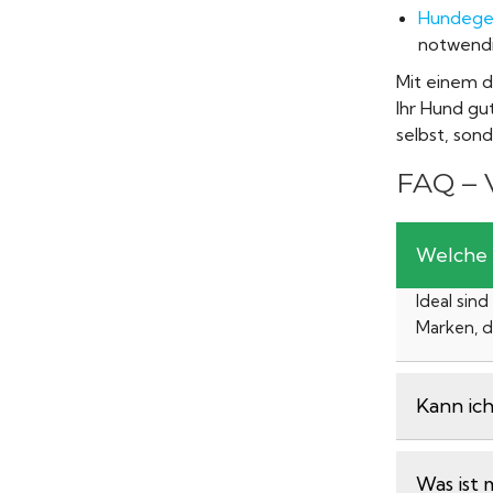
Hundeges
notwendi
Mit einem d
Ihr Hund gut
selbst, son
FAQ – 
Welche 
Ideal sin
Marken, d
Kann ich
Was ist