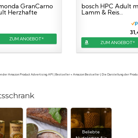
imonda GranCarno
bosch HPC Adult m
lt Herzhafte
Lamm & Reis...
ation (6 x...
31,
ZUM ANGEBOT*
ZUM ANGEBOT*
 von der Amazon Product Advertising API | Bestseller = Amazon Bestseller | Die Darstellung der Pro
tsschrank
Beliebte