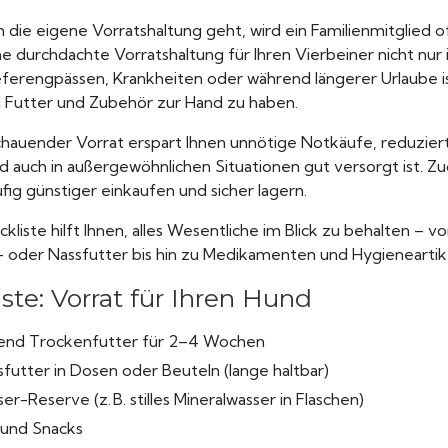
die eigene Vorratshaltung geht, wird ein Familienmitglied o
ne durchdachte Vorratshaltung für Ihren Vierbeiner nicht nur i
eferengpässen, Krankheiten oder während längerer Urlaube ist 
 Futter und Zubehör zur Hand zu haben.
chauender Vorrat erspart Ihnen unnötige Notkäufe, reduziert S
nd auch in außergewöhnlichen Situationen gut versorgt ist. Z
ig günstiger einkaufen und sicher lagern.
kliste hilft Ihnen, alles Wesentliche im Blick zu behalten –
 oder Nassfutter bis hin zu Medikamenten und Hygieneartik
ste: Vorrat für Ihren Hund
end Trockenfutter für 2–4 Wochen
futter in Dosen oder Beuteln (lange haltbar)
er-Reserve (z. B. stilles Mineralwasser in Flaschen)
 und Snacks