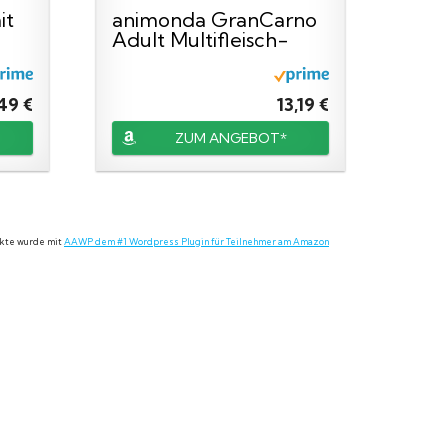
it
animonda GranCarno
Adult Multifleisch-
Cocktail...
49 €
13,19 €
ZUM ANGEBOT*
dukte wurde mit
AAWP dem #1 Wordpress Plugin für Teilnehmer am Amazon