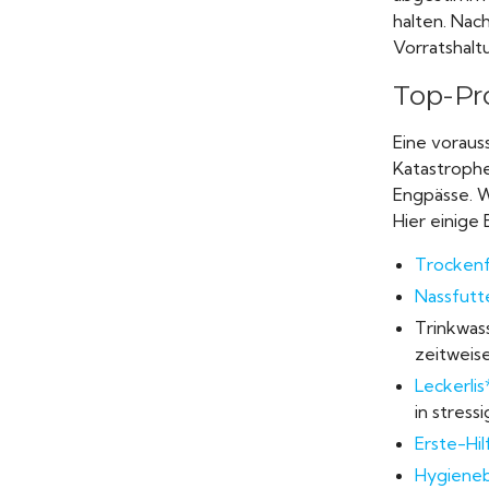
halten. Nac
Vorratshalt
Top-Pr
Eine voraus
Katastrophe
Engpässe. Wi
Hier einige
Trockenf
Nassfutt
Trinkwass
zeitweise
Leckerlis
in stress
Erste-Hi
Hygieneb