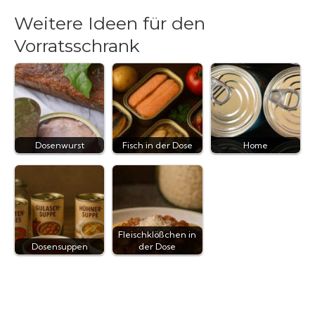
Weitere Ideen für den
Vorratsschrank
Dosenwurst
Fisch in der Dose
Home
Fleischklößchen in
Dosensuppen
der Dose