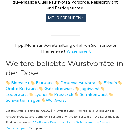
zuverlässige Quelle für Notfallvorsorge, Reiseproviant
und Fertiggerichte.
MEHR ERFAHREN*
Tipp: Mehr zur Vorratshaltung erfahren Sie in unserer
Themenwelt
Wissenswert
Weitere beliebte Wurstvorräte in
der Dose
Bierwurst
Blutwurst
Dosenwurst Vorrat
Eisbein
Grobe Bratwurst
Gutsleberwurst
Jagdwurst
Leberwurst
Lyoner
Presssack
Schinkenwurst
Schwartenmagen
Weißwurst
Letzte Aktualisierung am 9.08.2026 | *=Affiliate Links - Werbelinks | Bilder von der
Amazon Product Advertising API | Bestseller = Amazon Bestseller | Die Darstellung der
Produkte wurde mit
AAWP dem #1 Wordpress Plugin für Teilnehmer am Amazon
Partnerprogramm*
umgesetzt.