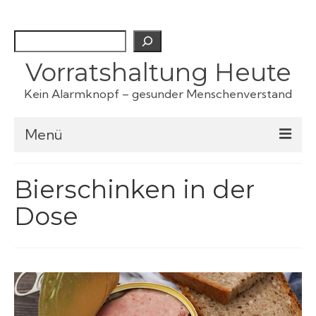
Suchen
Vorratshaltung Heute
Kein Alarmknopf – gesunder Menschenverstand
Menü
Checklisten
Bierschinken in der
Dose
Fertiggerichte
Haustiervorrat
Kartoffeln