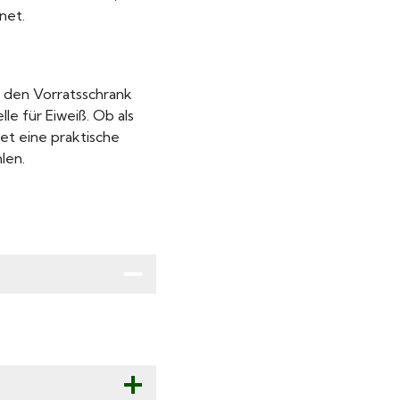
net.
r den Vorratsschrank
lle für Eiweiß. Ob als
tet eine praktische
len.