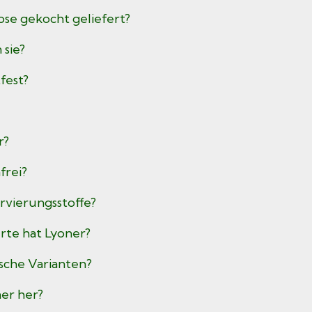
Dose gekocht geliefert?
 sie?
tfest?
r?
frei?
ervierungsstoffe?
rte hat Lyoner?
ische Varianten?
er her?