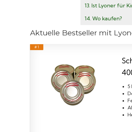
13. Ist Lyoner für 
14. Wo kaufen?
Aktuelle Bestseller mit Lyon
# 1
Sc
400
5
De
F
A
H