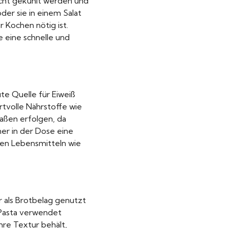
nicht gekühlt werden und
der sie in einem Salat
 Kochen nötig ist.
 eine schnelle und
ute Quelle für Eiweiß
rtvolle Nährstoffe wie
Maßen erfolgen, da
er in der Dose eine
ren Lebensmitteln wie
ur als Brotbelag genutzt
 Pasta verwendet
hre Textur behält,