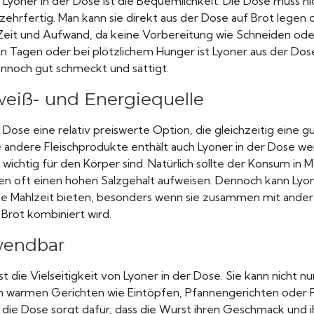
n Lyoner in der Dose ist die Bequemlichkeit. Die Dose muss 
rzehrfertig. Man kann sie direkt aus der Dose auf Brot legen o
Zeit und Aufwand, da keine Vorbereitung wie Schneiden oder
n Tagen oder bei plötzlichem Hunger ist Lyoner aus der Dose
ennoch gut schmeckt und sättigt.
weiß- und Energiequelle
 Dose eine relativ preiswerte Option, die gleichzeitig eine g
e andere Fleischprodukte enthält auch Lyoner in der Dose we
 wichtig für den Körper sind. Natürlich sollte der Konsum in 
n oft einen hohen Salzgehalt aufweisen. Dennoch kann Lyon
he Mahlzeit bieten, besonders wenn sie zusammen mit ande
rot kombiniert wird.
rwendbar
st die Vielseitigkeit von Lyoner in der Dose. Sie kann nicht n
in warmen Gerichten wie Eintöpfen, Pfannengerichten oder
 die Dose sorgt dafür, dass die Wurst ihren Geschmack und i