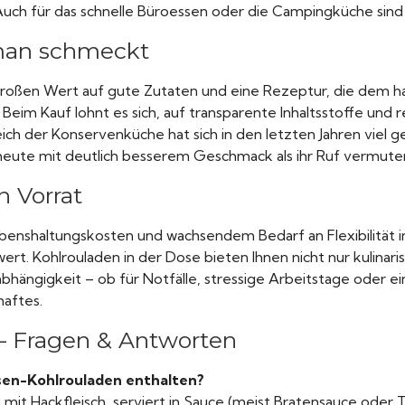
Auch für das schnelle Büroessen oder die Campingküche sind 
 man schmeckt
 großen Wert auf gute Zutaten und eine Rezeptur, die dem
Beim Kauf lohnt es sich, auf transparente Inhaltsstoffe und 
ch der Konservenküche hat sich in den letzten Jahren viel g
ute mit deutlich besserem Geschmack als ihr Ruf vermuten 
n Vorrat
benshaltungskosten und wachsendem Bedarf an Flexibilität im 
wert. Kohlrouladen in der Dose bieten Ihnen nicht nur kulina
bhängigkeit – ob für Notfälle, stressige Arbeitstage oder 
aftes.
– Fragen & Antworten
osen-Kohlrouladen enthalten?
t mit Hackfleisch, serviert in Sauce (meist Bratensauce oder