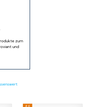
T
 Produkte zum
proviant und
ssenswert
# 4