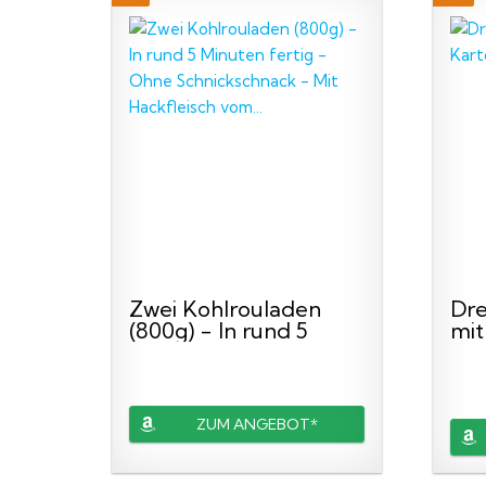
Zwei Kohlrouladen
Dre
(800g) - In rund 5
mit
Minuten...
Sau
ZUM ANGEBOT*