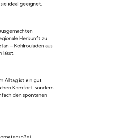
sie ideal geeignet.
 hausgemachten
regionale Herkunft zu
etan – Kohlrouladen aus
lässt.
Alltag ist ein gut
rischen Komfort, sondern
einfach den spontanen
 Tomatensoße).