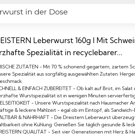
erwurst in der Dose
EISTERN Leberwurst 160g I Mit Schwei
zhafte Spezialität in recyclebarer...
RISCHE ZUTATEN - Mit 70 % schonend gegartem, zartem Sch
sere Spezialität aus sorgfältig ausgewählten Zutaten. Hergest
eschmack.
CHNELL & EINFACH ZUBEREITET - Ob kalt auf Brot, im Salat o
rzhafte Wurstspezialität ist in wenigen Minuten servierfertig
ELSEITIGKEIT - Unsere Wurstspezialität nach Hausmacher Art 
äftige & leckere Mahlzeit - egal ob im Eintopf, als Sandwich-
ALTBAR & NAHRHAFT - Die Dreistern Leberwurst überzeugt 
altbarkeit ohne Kühlung. Genießen Sie täglich gesunde & lec
REISTERN QUALITÄT - Seit vier Generationen mit Herz & Ha