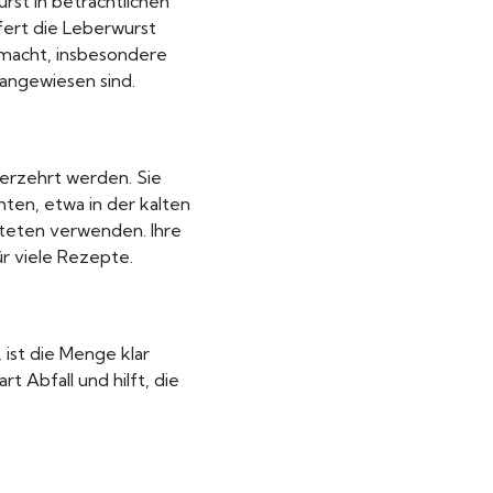
urst in beträchtlichen
fert die Leberwurst
 macht, insbesondere
 angewiesen sind.
 verzehrt werden. Sie
hten, etwa in der kalten
steten verwenden. Ihre
r viele Rezepte.
 ist die Menge klar
t Abfall und hilft, die