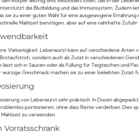
r den Körper wichtig sind. Besonders Eisen, das in der Leberw
unterstützt die Blutbildung und das Immunsystem. Zudem lie
 was sie zu einer guten Wahl für eine ausgewogene Ernährung
e schnelle Mahlzeit benötigen, aber auf eine nahrhafte Zufuhr
erwendbarkeit
t ihre Vielseitigkeit. Leberwurst kann auf verschiedene Arten
s Brotaufstrich, sondern auch als Zutat in verschiedenen Geric
lässt sich in Saucen oder als Füllung für Teigtaschen und Pa
 würzige Geschmack machen sie zu einer beliebten Zutat fü
Dosierung
Dosierung von Leberwurst sehr praktisch. In Dosen abgepackt,
 problemlos portionieren, ohne dass Reste verderben. Dies spar
e Mahlzeit zu verwenden.
n Vorratsschrank