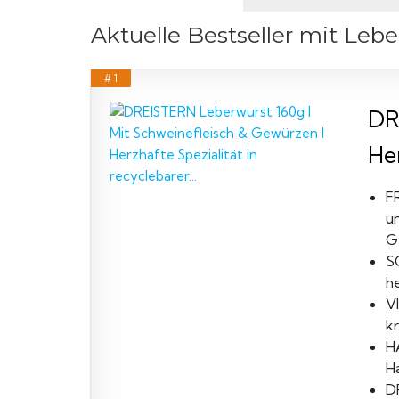
Aktuelle Bestseller mit Leb
# 1
DR
Her
F
un
G
S
he
VI
kr
H
H
D