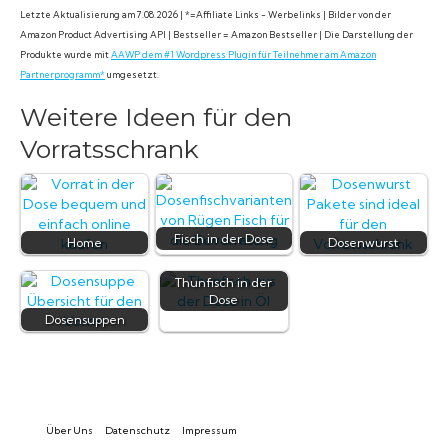
Letzte Aktualisierung am 7.08.2026 | *=Affiliate Links - Werbelinks | Bilder von der
Amazon Product Advertising API | Bestseller = Amazon Bestseller | Die Darstellung der
Produkte wurde mit
AAWP dem #1 Wordpress Plugin für Teilnehmer am Amazon
Partnerprogramm*
umgesetzt.
Weitere Ideen für den
Vorratsschrank
Fisch in der Dose
Home
Dosenwurst
Thunfisch in der
Dose
Dosensuppen
Über Uns
Datenschutz
Impressum