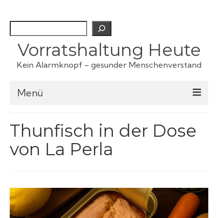
Suchen
Vorratshaltung Heute
Kein Alarmknopf – gesunder Menschenverstand
Menü
Checklisten
Thunfisch in der Dose
von La Perla
Fertiggerichte
Haustiervorrat
Kartoffeln