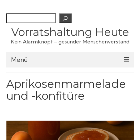
Suchen
Vorratshaltung Heute
Kein Alarmknopf – gesunder Menschenverstand
Menü
Checklisten
Aprikosenmarmelade
und -konfitüre
Fertiggerichte
Haustiervorrat
Kartoffeln