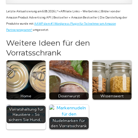
Letzte Aktualisierung am 6.08.2026 | *=Affiliate Links - Werbelinks | Bilder von der
Amazon Product Advertising API | Bestseller = Amazon Bestseller | Die Darstellung der
Produkte wurde mit
AAWP dem #1 Wordpress Plugin für Teilnehmer am Amazon
Partnerprogramm*
umgesetzt.
Weitere Ideen für den
Vorratsschrank
Home
Dosenwurst
Wissenswert
Vorratshaltung für
Haustiere – So
sichern Sie Hund,…
Nudelmarken für
den Vorratsschrank