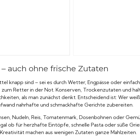
 – auch ohne frische Zutaten
tel knapp sind – sei es durch Wetter, Engpässe oder einfac
k zum Retter in der Not. Konserven, Trockenzutaten und halt
chkeiten, als man zunächst denkt. Entscheidend ist: Wer weiß
Aufwand nahrhafte und schmackhafte Gerichte zubereiten.
insen, Nudeln, Reis, Tomatenmark, Dosenbohnen oder Gemüs
 egal ob für herzhafte Eintöpfe, schnelle Pasta oder süße Gr
Kreativität machen aus wenigen Zutaten ganze Mahlzeiten.