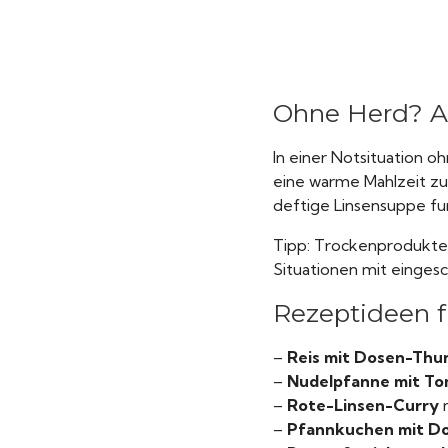
Ohne Herd? A
In einer Notsituation o
eine warme Mahlzeit zu
deftige Linsensuppe fu
Tipp: Trockenprodukte 
Situationen mit einges
Rezeptideen fü
–
Reis mit Dosen-Thun
–
Nudelpfanne mit To
–
Rote-Linsen-Curry
m
–
Pfannkuchen mit D