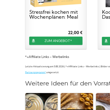
Stressfrei kochen mit
Koc
Wochenplänen: Meal
Das
Prep...
Die.
22,00 €
ZUM ANGEBOT*
*=Affiliate Links – Werbelinks
Letzte Aktualisierung am 5.08.2026 | *=Affiliate Links - Werbelinks | Bilder
Partnerprogramm*
umgesetzt.
Weitere Ideen für den Vorra