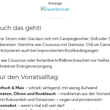
Anzeige
uch das geht!
hne Strom oder Gas lässt sich mit Campingkocher, Grill ode
bereiten. Gerichte wie Couscous mit Gemüse, Chili sin Carn
nktionieren auch bei improvisierten Kochbedingungen.
wie Couscous oder Instantkartoffelbrei brauchen nur heißes 
chränkter Energieversorgung.
r den Vorratsalltag
fisch & Mais
– schnell, sättigend, mit wenig Aufwand
maten, Oliven und Knoblauch
– mediterran aus der Vorra
it Kokosmilch und Gewürzen – vegan und proteinreich
osenobst
– wenn’s mal süß sein darf