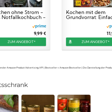
hen ohne Strom -
Kochen mit dem
 Notfallkochbuch -
Grundvorrat: Einfa
..
Einmachen...
9,99 €
11
ZUM ANGEBOT*
ZUM ANGEBOT*
 von der Amazon Product Advertising API | Bestseller = Amazon Bestseller | Die Darstellung der Pro
tsschrank