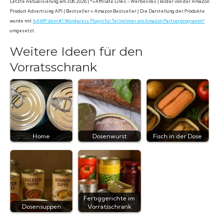
Letzte Aktualisierung am 3.08.2026 | *=Affiliate Links - Werbelinks | Bilder von der Amazon
Product Advertising API | Bestseller = Amazon Bestseller | Die Darstellung der Produkte
wurde mit
AAWP dem #1 Wordpress Plugin für Teilnehmer am Amazon Partnerprogramm*
umgesetzt.
Weitere Ideen für den
Vorratsschrank
Home
Dosenwurst
Fisch in der Dose
Fertiggerichte im
Dosensuppen
Vorratsschrank