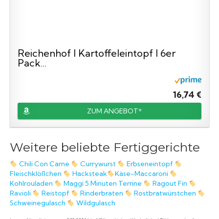
Reichenhof I Kartoffeleintopf I 6er
Pack...
16,74 €
ZUM ANGEBOT*
Weitere beliebte Fertiggerichte
Chili Con Carne
Currywurst
Erbseneintopf
Fleischklößchen
Hacksteak
Käse-Maccaroni
Kohlrouladen
Maggi 5 Minuten Terrine
Ragout Fin
Ravioli
Reistopf
Rinderbraten
Rostbratwürstchen
Schweinegulasch
Wildgulasch