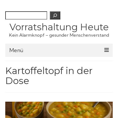
Suchen
Vorratshaltung Heute
Kein Alarmknopf – gesunder Menschenverstand
Menü
Checklisten
Kartoffeltopf in der
Dose
Fertiggerichte
Haustiervorrat
Kartoffeln