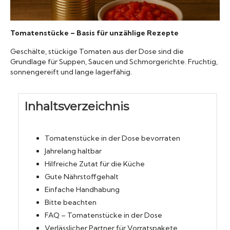
Konserven
Tomatenstücke – Basis für unzählige Rezepte
Nudeln
Geschälte, stückige Tomaten aus der Dose sind die
Grundlage für Suppen, Saucen und Schmorgerichte. Fruchtig,
sonnengereift und lange lagerfähig.
Marmelade
Wissenswert
Inhaltsverzeichnis
Tomatenstücke in der Dose bevorraten
Jahrelang haltbar
Hilfreiche Zutat für die Küche
Gute Nährstoffgehalt
Einfache Handhabung
Bitte beachten
FAQ – Tomatenstücke in der Dose
Verlässlicher Partner für Vorratspakete