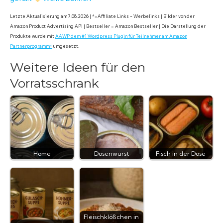
Letzte Aktualisierung am 7.08.2026 | *=Affiliate Links - Werbelinks | Bilder von der
Amazon Product Advertising API | Bestseller = Amazon Bestseller | Die Darstellung der
Produkte wurde mit
AAWP dem #1 Wordpress Plugin für Teilnehmer am Amazon
Partnerprogramm*
umgesetzt.
Weitere Ideen für den
Vorratsschrank
Home
Dosenwurst
Fisch in der Dose
Fleischklößchen in