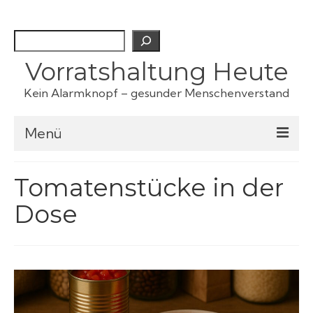
Suchen
Vorratshaltung Heute
Kein Alarmknopf – gesunder Menschenverstand
Menü
Checklisten
Tomatenstücke in der
Dose
Fertiggerichte
Haustiervorrat
Kartoffeln