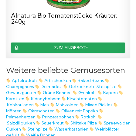
Alnatura Bio Tomatenstücke Kräuter,
240g
ZUM ANGEBOT*
Weitere beliebte Gemüsesorten
Apfelrotkohl
Artischocken
Baked Beans
Champignons
Dolmades
Getrocknete Steinpilze
Gewürzgurken
Grüne Bohnen
Grünkohl
Kapern
Karotten
Kidneybohnen
Kirschtomaten
Kohlrouladen
Mais
Maiskolben
Mixed Pickles
Möhren
Okraschoten
Oliven mit Paprika
Palmenherzen
Prinzessbohnen
Rotkohl
Salzdillgurken
Sauerkraut
Shiitake Pilze
Spreewälder
Gurken
Steinpilze
Wasserkastanien
Weinblätter
gefüllt
Weiße Bohnen