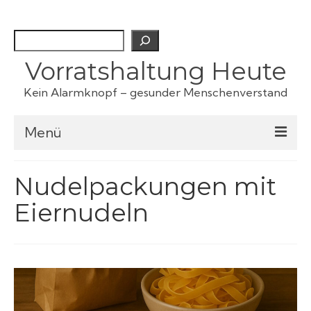
Suchen
Vorratshaltung Heute
Kein Alarmknopf – gesunder Menschenverstand
Menü
Checklisten
Nudelpackungen mit
Eiernudeln
Fertiggerichte
Haustiervorrat
Kartoffeln