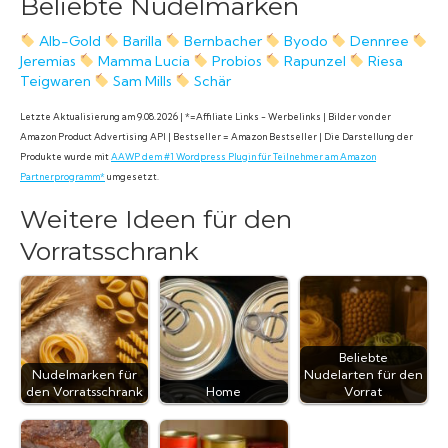
Beliebte Nudelmarken
Alb-Gold
Barilla
Bernbacher
Byodo
Dennree
Jeremias
Mamma Lucia
Probios
Rapunzel
Riesa
Teigwaren
Sam Mills
Schär
Letzte Aktualisierung am 9.08.2026 | *=Affiliate Links - Werbelinks | Bilder von der
Amazon Product Advertising API | Bestseller = Amazon Bestseller | Die Darstellung der
Produkte wurde mit
AAWP dem #1 Wordpress Plugin für Teilnehmer am Amazon
Partnerprogramm*
umgesetzt.
Weitere Ideen für den
Vorratsschrank
Beliebte
Nudelmarken für
Nudelarten für den
den Vorratsschrank
Home
Vorrat