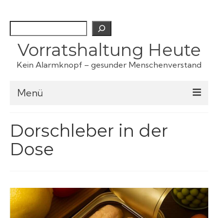
Suchen
Vorratshaltung Heute
Kein Alarmknopf – gesunder Menschenverstand
Menü
Checklisten
Dorschleber in der
Dose
Fertiggerichte
Haustiervorrat
Kartoffeln