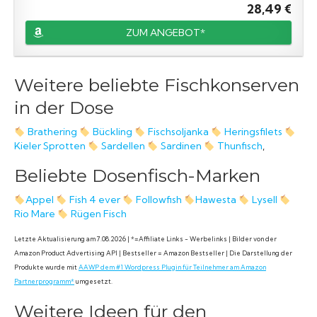
28,49 €
ZUM ANGEBOT*
Weitere beliebte Fischkonserven
in der Dose
Brathering
Bückling
Fischsoljanka
Heringsfilets
Kieler Sprotten
Sardellen
Sardinen
Thunfisch
,
Beliebte Dosenfisch-Marken
Appel
Fish 4 ever
Followfish
Hawesta
Lysell
Rio Mare
Rügen Fisch
Letzte Aktualisierung am 7.08.2026 | *=Affiliate Links - Werbelinks | Bilder von der
Amazon Product Advertising API | Bestseller = Amazon Bestseller | Die Darstellung der
Produkte wurde mit
AAWP dem #1 Wordpress Plugin für Teilnehmer am Amazon
Partnerprogramm*
umgesetzt.
Weitere Ideen für den