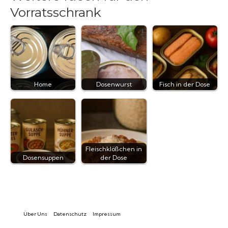
Vorratsschrank
Home
Dosenwurst
Fisch in der Dose
Fleischklößchen in
Dosensuppen
der Dose
Über Uns
Datenschutz
Impressum