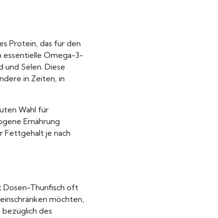
es Protein, das für den
ch essentielle Omega-3-
od und Selen. Diese
dere in Zeiten, in
guten Wahl für
wogene Ernährung
r Fettgehalt je nach
lt Dosen-Thunfisch oft
r einschränken möchten,
 bezüglich des