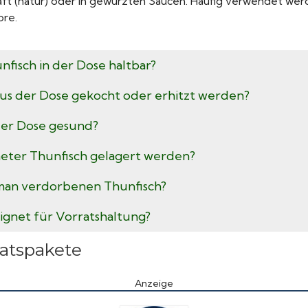
ft (natur) oder in gewürzten Saucen. Häufig verwendet werd
ore.
unfisch in der Dose haltbar?
aus der Dose gekocht oder erhitzt werden?
 der Dose gesund?
fneter Thunfisch gelagert werden?
man verdorbenen Thunfisch?
eignet für Vorratshaltung?
ratspakete
Anzeige