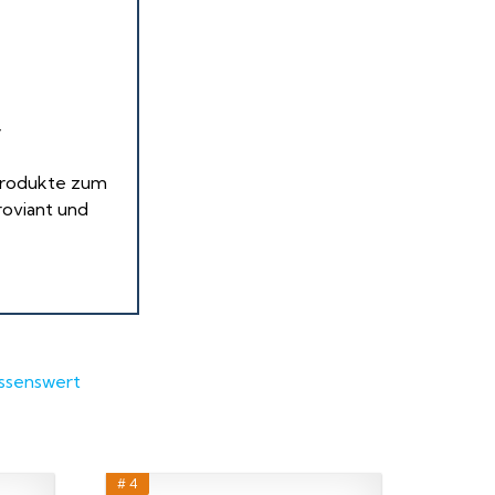
T
 Produkte zum
proviant und
ssenswert
# 4