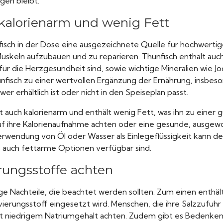
en bleibt.
, kalorienarm und wenig Fett
fisch in der Dose eine ausgezeichnete Quelle für hochwertig
 Muskeln aufzubauen und zu reparieren. Thunfisch enthält au
 für die Herzgesundheit sind, sowie wichtige Mineralien wie J
fisch zu einer wertvollen Ergänzung der Ernährung, insbeson
wer erhältlich ist oder nicht in den Speiseplan passt.
st auch kalorienarm und enthält wenig Fett, was ihn zu einer 
uf ihre Kalorienaufnahme achten oder eine gesunde, ausge
rwendung von Öl oder Wasser als Einlegeflüssigkeit kann de
s auch fettarme Optionen verfügbar sind.
rungsstoffe achten
ige Nachteile, die beachtet werden sollten. Zum einen enthä
vierungsstoff eingesetzt wird. Menschen, die ihre Salzzufuh
it niedrigem Natriumgehalt achten. Zudem gibt es Bedenken