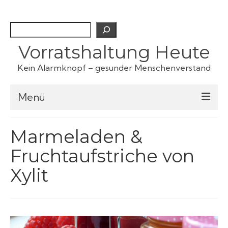
Suchen
Vorratshaltung Heute
Kein Alarmknopf – gesunder Menschenverstand
Menü
Checklisten
Marmeladen &
Fruchtaufstriche von
Fertiggerichte
Xylit
Haustiervorrat
Kartoffeln