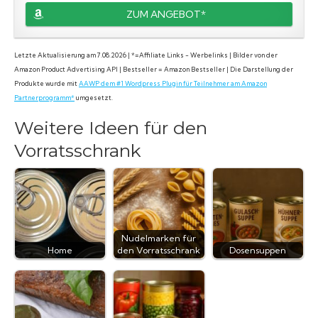
ZUM ANGEBOT*
Letzte Aktualisierung am 7.08.2026 | *=Affiliate Links - Werbelinks | Bilder von der
Amazon Product Advertising API | Bestseller = Amazon Bestseller | Die Darstellung der
Produkte wurde mit
AAWP dem #1 Wordpress Plugin für Teilnehmer am Amazon
Partnerprogramm*
umgesetzt.
Weitere Ideen für den
Vorratsschrank
Nudelmarken für
Home
den Vorratsschrank
Dosensuppen