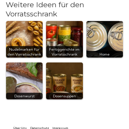
Weitere Ideen für den
Vorratsschrank
Nudelmarken für
Fertiggerichte im
den Vorratsschrank
Vorratsschrank
Home
Dosenwurst
Dosensuppen
Über Uns
Datenschutz
Impressum