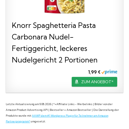
Knorr Spaghetteria Pasta
Carbonara Nudel-
Fertiggericht, leckeres
Nudelgericht 2 Portionen
1,99 €
ZUM ANGEBOT*
Letzte Aktualisierung am 9.08.2026 | *=Affiliate Links - Werbelinks | Bilder von der
Amazon Product Advertising API | Bestseller = Amazon Bestseller | Die Darstellung der
Produkte wurde mit
AAWP dem #1 Wordpress Plugin für Teilnehmer am Amazon
Partnerprogramm*
umgesetzt.