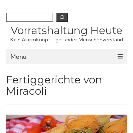
Suchen
Vorratshaltung Heute
Kein Alarmknopf – gesunder Menschenverstand
Menü
Checklisten
Fertiggerichte von
Miracoli
Fertiggerichte
Haustiervorrat
Kartoffeln