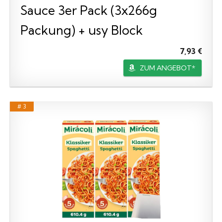
Sauce 3er Pack (3x266g
Packung) + usy Block
7,93 €
ZUM ANGEBOT*
# 3